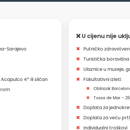
❌ U cijenu nije ukl
na-Sarajevo
Putničko zdravstveno
Turistička boravišna
Ulaznice u muzeje, gale
Acapulco 4* ili sličan
Fakultativni izleti:
Obilazak Barcelon
odrom
Tossa de Mar – 25
Doplata za jednokre
Doplata za veću prtl
Individualni troškovi