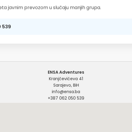
leta javnim prevozom u slučaju manjih grupa.
0 539
ENSA Adventures
Kranjčevićeva 41
Sarajevo, BiH
info@ensa.ba
+387 062 050 539