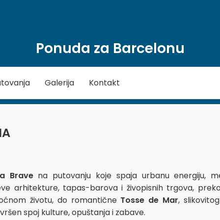
Ponuda za Barcelonu
tovanja
Galerija
Kontakt
NA
ta Brave
na putovanju koje spaja urbanu energiju, me
ve arhitekture, tapas-barova i živopisnih trgova, pre
oćnom životu, do romantične
Tosse de Mar
, slikovit
vršen spoj kulture, opuštanja i zabave.