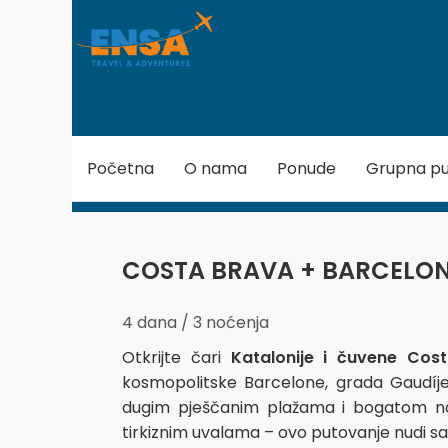
Početna
O nama
Ponude
Grupna pu
COSTA BRAVA + BARCELO
4 dana / 3 noćenja
Otkrijte čari
Katalonije i čuvene Cos
kosmopolitske Barcelone, grada Gaudíje
dugim pješčanim plažama i bogatom n
tirkiznim uvalama – ovo putovanje nudi sa