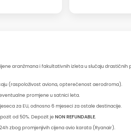
ene aranžmana i fakultativnih izleta u slučaju drastičnih 
aćaju (raspoloživost aviona, opterećenost aerodroma).
ventualne promjene u satnici leta.
jeseca za EU, odnosno 6 mjeseci za ostale destinacije.
pozit od 50%. Depozit je
NON REFUNDABLE
.
 24h zbog promjenjivih cijena avio karata (Ryanair).