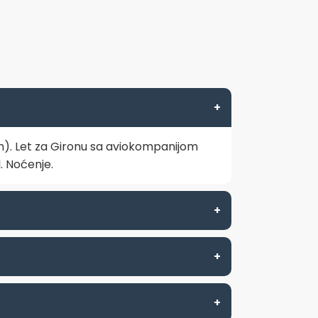
+
h). Let za Gironu sa aviokompanijom
. Noćenje.
+
+
+