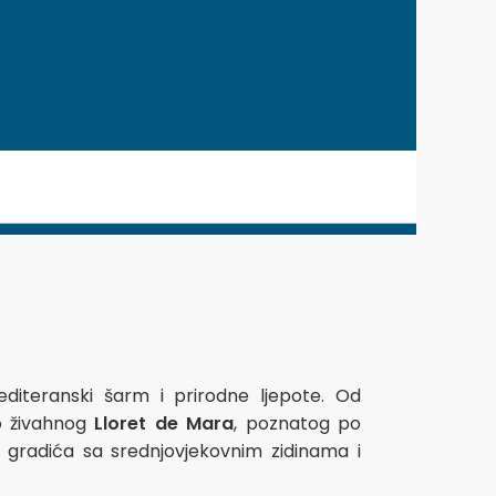
diteranski šarm i prirodne ljepote. Od
ko živahnog
Lloret de Mara
, poznatog po
og gradića sa srednjovjekovnim zidinama i