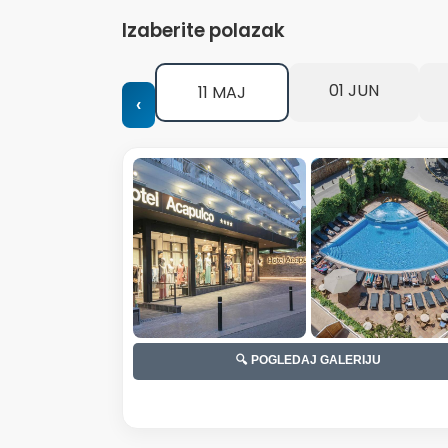
Izaberite polazak
01 JUN
11 MAJ
‹
🔍 POGLEDAJ GALERIJU