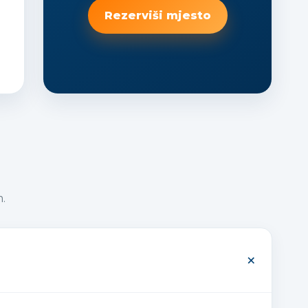
Rezerviši mjesto
m.
+