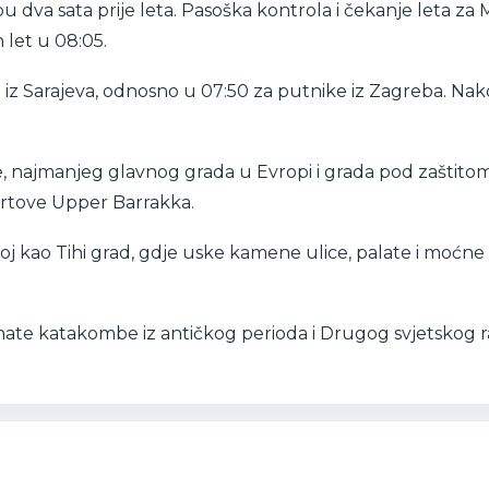
dva sata prije leta. Pasoška kontrola i čekanje leta za Ma
 let u 08:05.
e iz Sarajeva, odnosno u 07:50 za putnike iz Zagreba. Na
e, najmanjeg glavnog grada u Evropi i grada pod zaštito
vrtove Upper Barrakka.
oj kao Tihi grad, gdje uske kamene ulice, palate i moćn
nate katakombe iz antičkog perioda i Drugog svjetskog ra