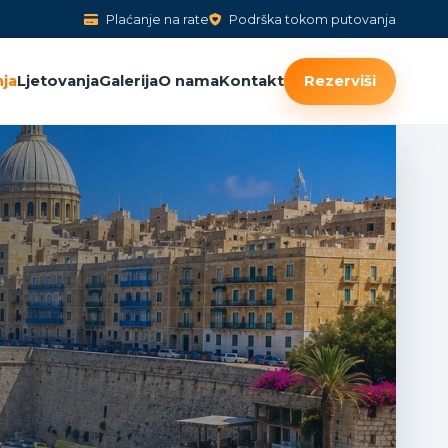
Plaćanje na rate
Podrška tokom putovanja
ja
Ljetovanja
Galerija
O nama
Kontakt
Rezerviši