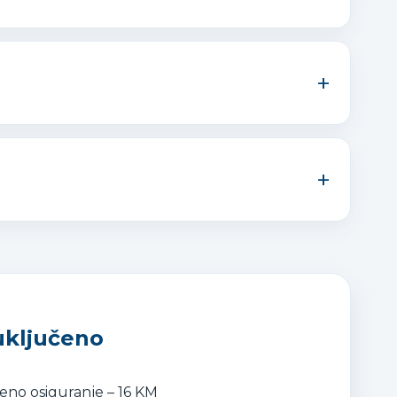
+
+
 uključeno
eno osiguranje – 16 KM