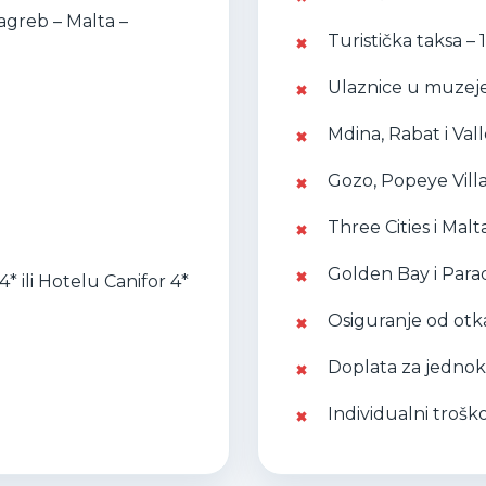
agreb – Malta –
Turistička taksa – 
Ulaznice u muzeje,
Mdina, Rabat i Vall
Gozo, Popeye Vill
Three Cities i Mal
Golden Bay i Parad
 ili Hotelu Canifor 4*
Osiguranje od otka
Doplata za jedno
Individualni troško