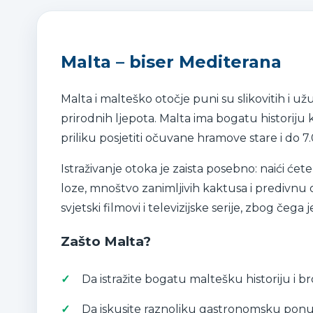
Malta – biser Mediterana
Malta i malteško otočje puni su slikovitih i užu
prirodnih ljepota. Malta ima bogatu historiju k
priliku posjetiti očuvane hramove stare i do 7.
Istraživanje otoka je zaista posebno: naići ćete
loze, mnoštvo zanimljivih kaktusa i predivnu o
svjetski filmovi i televizijske serije, zbog č
Zašto Malta?
Da istražite bogatu maltešku historiju i bro
Da iskusite raznoliku gastronomsku pon