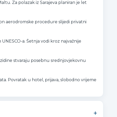
ltu. Za polazak iz Sarajeva planiran je let
kon aerodromske procedure slijedi privatni
m UNESCO-a. Šetnja vodi kroz najvažnije
e zidine stvaraju posebnu srednjovjekovnu
ta. Povratak u hotel, prijava, slobodno vrijeme
+