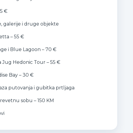
15 €
 galerije i druge objekte
etta – 55 €
age i Blue Lagoon – 70 €
ta Jug Hedonic Tour – 55 €
ise Bay – 30 €
za putovanja i gubitka prtljaga
krevetnu sobu – 150 KM
vi