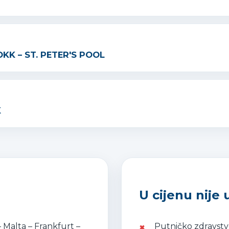
KK – ST. PETER'S POOL
K
U cijenu nije
 Malta – Frankfurt –
Putničko zdravstv