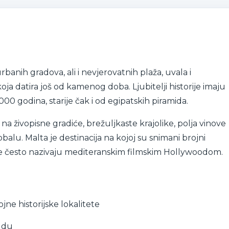
rbanih gradova, ali i nevjerovatnih plaža, uvala i
oja datira još od kamenog doba. Ljubitelji historije imaju
000 godina, starije čak i od egipatskih piramida.
 na živopisne gradiće, brežuljkaste krajolike, polja vinove
balu. Malta je destinacija na kojoj su snimani brojni
ega je često nazivaju mediteranskim filmskim Hollywoodom.
jne historijske lokalitete
udu