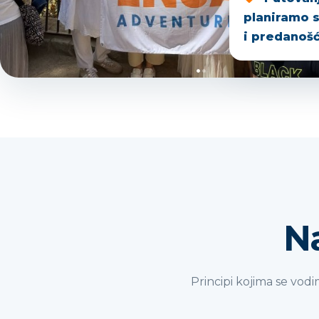
planiramo 
i predanošć
Na
Principi kojima se vod