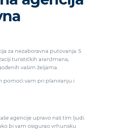
vna
ija za nezaboravna putovanja. S
ciji turističkih aranžmana,
gođenih vašim željama.
n pomoći vam pri planiranju i
aše agencije upravo naš tim ljudi.
 kako bi vam osigurao vrhunsku