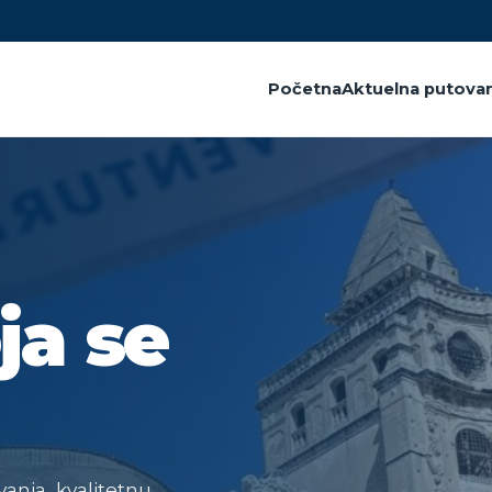
Početna
Aktuelna putovan
ja se
anja, kvalitetnu