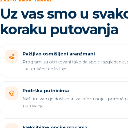
ZAŠTO ENSA TRAVEL
Uz vas smo u sva
koraku putovanja
Pažljivo osmišljeni aranžmani
Programi su oblikovani tako da spoje razgledanje,
i autentične doživljaje.
Podrška putnicima
Naš tim vam je dostupan za informacije i pomoć pr
putovanja.
Fleksibilne opcije plaćanja