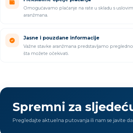
Omogućavamo plaćanje na rate u skladu s uslovi
aranžmana.
Jasne i pouzdane informacije
Važne stavke aranžmana predstavljamo pregledno 
šta možete očekivati.
Spremni za sljedeć
Pregledajte aktuelna putovanja ili nam se javite 