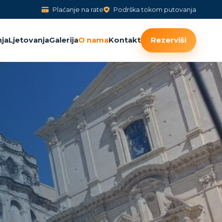
Plaćanje na rate
Podrška tokom putovanja
ja
Ljetovanja
Galerija
O nama
Kontakt
Rezerviši