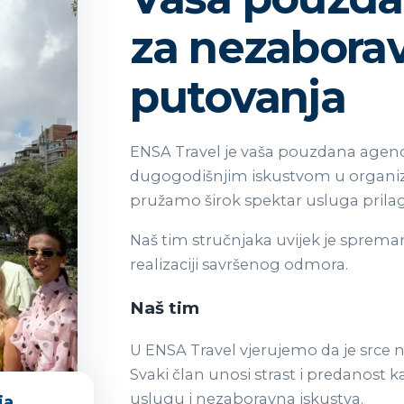
za nezabora
putovanja
ENSA Travel je vaša pouzdana agenc
dugogodišnjim iskustvom u organiza
pružamo širok spektar usluga prila
Naš tim stručnjaka uvijek je sprema
realizaciji savršenog odmora.
Naš tim
U ENSA Travel vjerujemo da je srce n
Svaki član unosi strast i predanost
uslugu i nezaboravna iskustva.
ja