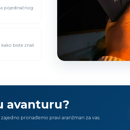
ma pojedinačnog
kako biste znali
u avanturu?
da zajedno pronađemo pravi aranžman za vas.