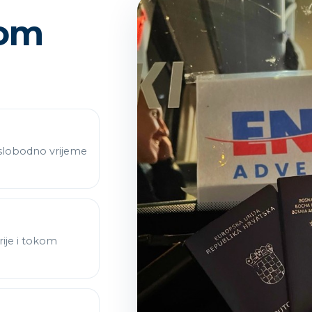
kom
 slobodno vrijeme
ije i tokom