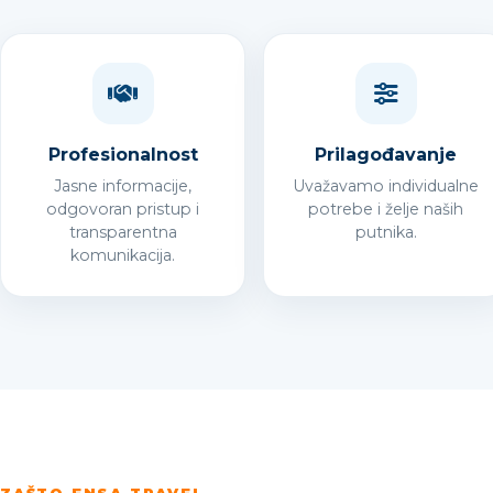
Profesionalnost
Prilagođavanje
Jasne informacije,
Uvažavamo individualne
odgovoran pristup i
potrebe i želje naših
transparentna
putnika.
komunikacija.