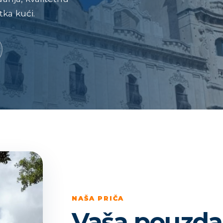
ka kući.
NAŠA PRIČA
Vaša pouzda