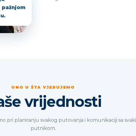
s pažnjom
u.
ONO U ŠTA VJERUJEMO
še vrijednosti
imo pri planiranju svakog putovanja i komunikaciji sa sva
putnikom.