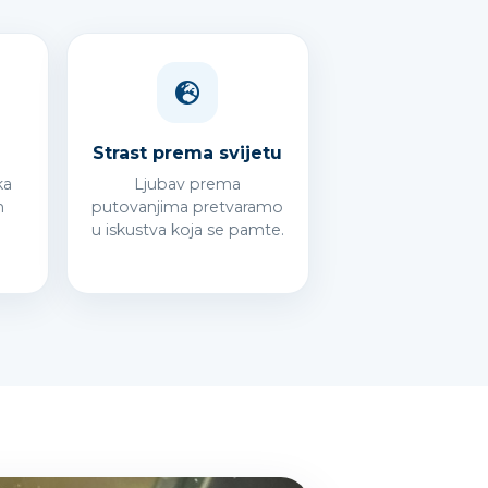
Strast prema svijetu
ka
Ljubav prema
n
putovanjima pretvaramo
u iskustva koja se pamte.