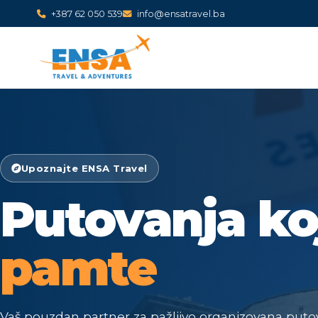
+387 62 050 539
info@ensatravel.ba
Upoznajte ENSA Travel
Putovanja ko
pamte
Vaš pouzdan partner za pažljivo organizovana putov