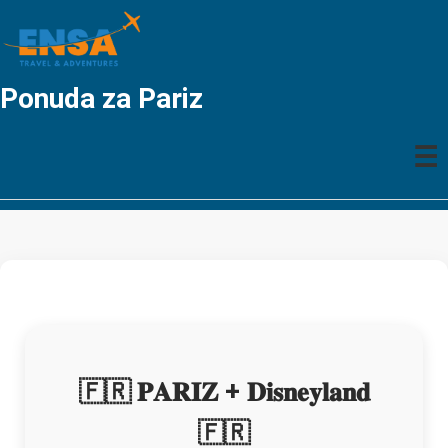
Ponuda za Pariz
☰
🇫🇷 𝐏𝐀𝐑𝐈𝐙 + 𝐃𝐢𝐬𝐧𝐞𝐲𝐥𝐚𝐧𝐝
🇫🇷