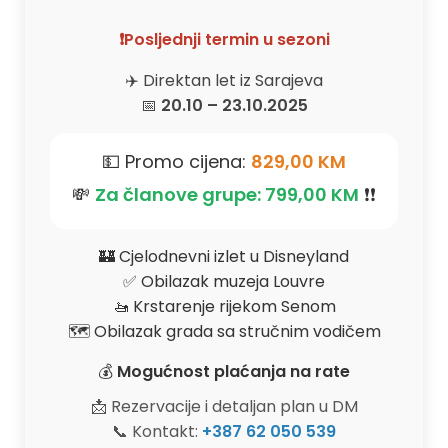
❗️Posljednji termin u sezoni
✈️ Direktan let iz Sarajeva
📅
20.10 – 23.10.2025
💵 Promo cijena:
829,00 KM
💸
Za članove grupe: 799,00 KM
❗️❗️
🏰 Cjelodnevni izlet u Disneyland
✅ Obilazak muzeja Louvre
🚤 Krstarenje rijekom Senom
🗺️ Obilazak grada sa stručnim vodičem
💰
Mogućnost plaćanja na rate
📩 Rezervacije i detaljan plan u DM
📞 Kontakt:
+387 62 050 539