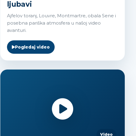
ljubavi
Ajfelov toranj, Louvre, Montmartre, obala Sene i
posebna pariška atmosfera u našoj video
avanturi.
Pogledaj video
Video