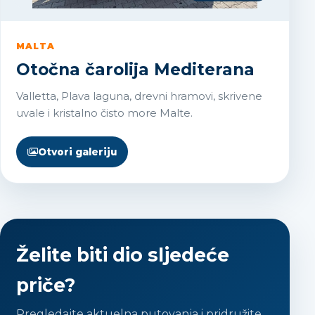
MALTA
Otočna čarolija Mediterana
Valletta, Plava laguna, drevni hramovi, skrivene
uvale i kristalno čisto more Malte.
Otvori galeriju
Želite biti dio sljedeće
priče?
Pregledajte aktuelna putovanja i pridružite