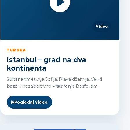
Video
TURSKA
Istanbul – grad na dva
kontinenta
Sultanahmet, Aja Sofija, Plava džamija, Veliki
bazar i nezaboravno krstarenje Bosforom.
Pogledaj video