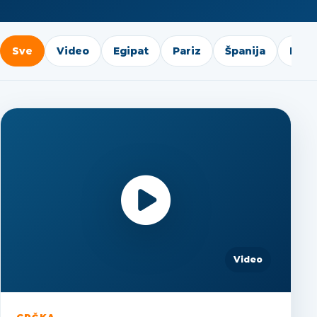
Sve
Video
Egipat
Pariz
Španija
Ista
Video