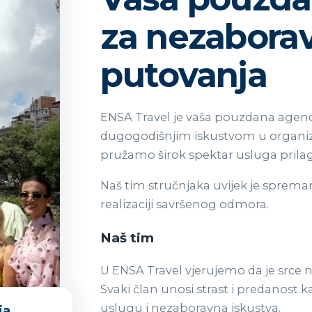
za nezabora
putovanja
ENSA Travel je vaša pouzdana agenc
dugogodišnjim iskustvom u organiza
pružamo širok spektar usluga prila
Naš tim stručnjaka uvijek je sprema
realizaciji savršenog odmora.
Naš tim
U ENSA Travel vjerujemo da je srce n
Svaki član unosi strast i predanost
uslugu i nezaboravna iskustva.
ja