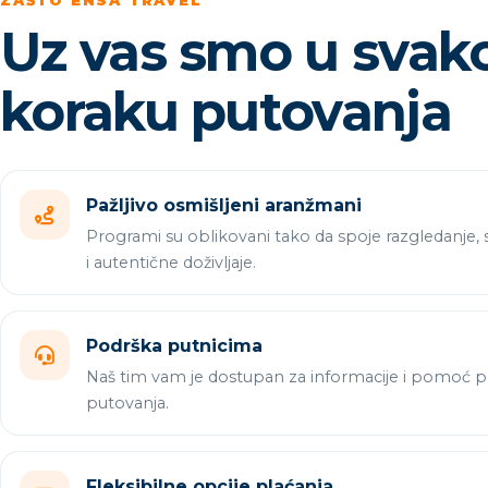
ZAŠTO ENSA TRAVEL
Uz vas smo u sva
koraku putovanja
Pažljivo osmišljeni aranžmani
Programi su oblikovani tako da spoje razgledanje,
i autentične doživljaje.
Podrška putnicima
Naš tim vam je dostupan za informacije i pomoć pr
putovanja.
Fleksibilne opcije plaćanja