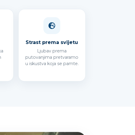
Strast prema svijetu
ka
Ljubav prema
n
putovanjima pretvaramo
u iskustva koja se pamte.