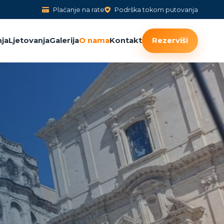
Plaćanje na rate
Podrška tokom putovanja
ja
Ljetovanja
Galerija
O nama
Kontakt
Rezerviši