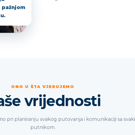
s pažnjom
u.
ONO U ŠTA VJERUJEMO
še vrijednosti
imo pri planiranju svakog putovanja i komunikaciji sa sva
putnikom.