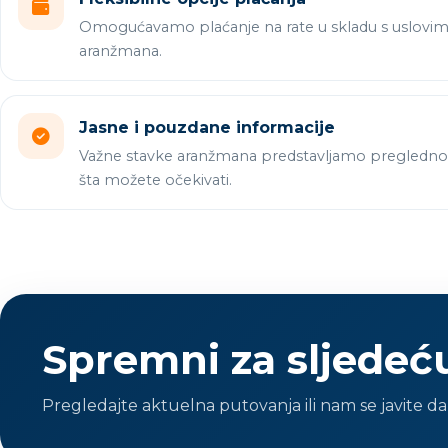
Omogućavamo plaćanje na rate u skladu s uslovi
aranžmana.
Jasne i pouzdane informacije
Važne stavke aranžmana predstavljamo pregledno 
šta možete očekivati.
Spremni za sljedeć
Pregledajte aktuelna putovanja ili nam se javite 