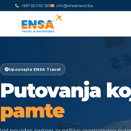
+387 62 050 539
info@ensatravel.ba
Upoznajte ENSA Travel
Putovanja ko
pamte
Vaš pouzdan partner za pažljivo organizovana putov