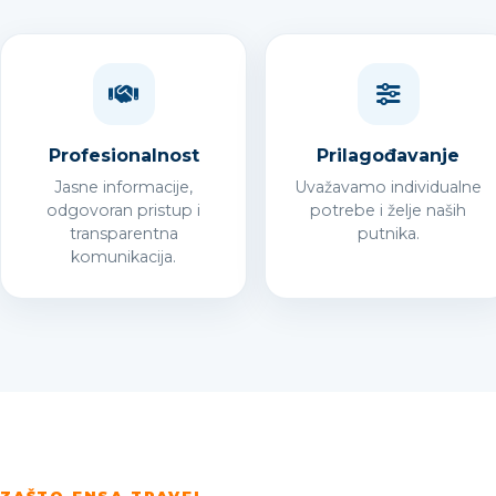
Profesionalnost
Prilagođavanje
Jasne informacije,
Uvažavamo individualne
odgovoran pristup i
potrebe i želje naših
transparentna
putnika.
komunikacija.