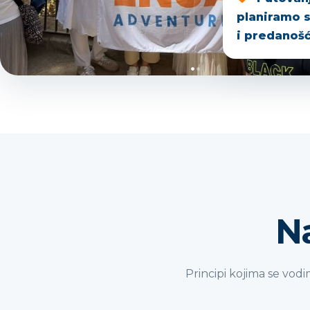
planiramo 
i predanošć
Na
Principi kojima se vod