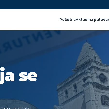
Početna
Aktuelna putovan
ja se
anja, kvalitetnu