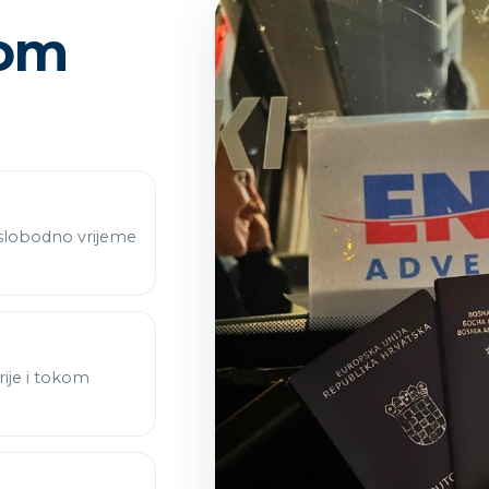
kom
 slobodno vrijeme
ije i tokom