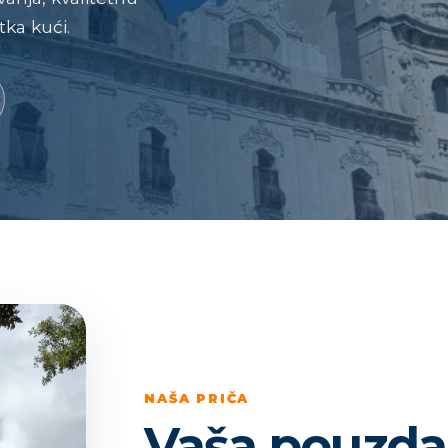
ka kući.
NAŠA PRIČA
Vaša pouzda