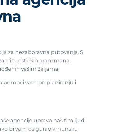
vna
ija za nezaboravna putovanja. S
ciji turističkih aranžmana,
gođenih vašim željama.
n pomoći vam pri planiranju i
aše agencije upravo naš tim ljudi.
 kako bi vam osigurao vrhunsku