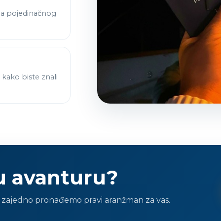
ma pojedinačnog
kako biste znali
u avanturu?
da zajedno pronađemo pravi aranžman za vas.