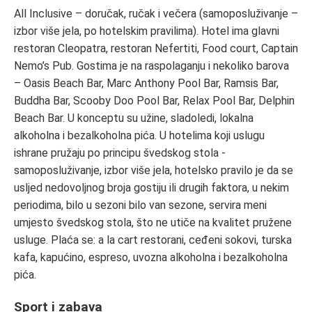
All Inclusive – doručak, ručak i večera (samoposluživanje –
izbor više jela, po hotelskim pravilima). Hotel ima glavni
restoran Cleopatra, restoran Nefertiti, Food court, Captain
Nemo’s Pub. Gostima je na raspolaganju i nekoliko barova
– Oasis Beach Bar, Marc Anthony Pool Bar, Ramsis Bar,
Buddha Bar, Scooby Doo Pool Bar, Relax Pool Bar, Delphin
Beach Bar. U konceptu su užine, sladoledi, lokalna
alkoholna i bezalkoholna pića. U hotelima koji uslugu
ishrane pružaju po principu švedskog stola -
samoposluživanje, izbor više jela, hotelsko pravilo je da se
usljed nedovoljnog broja gostiju ili drugih faktora, u nekim
periodima, bilo u sezoni bilo van sezone, servira meni
umjesto švedskog stola, što ne utiče na kvalitet pružene
usluge. Plaća se: a la cart restorani, ceđeni sokovi, turska
kafa, kapućino, espreso, uvozna alkoholna i bezalkoholna
pića.
Sport i zabava