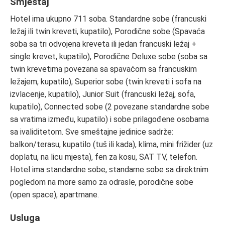
Smještaj
Hotel ima ukupno 711 soba. Standardne sobe (francuski
ležaj ili twin kreveti, kupatilo), Porodične sobe (Spavaća
soba sa tri odvojena kreveta ili jedan francuski ležaj +
single krevet, kupatilo), Porodične Deluxe sobe (soba sa
twin krevetima povezana sa spavaćom sa francuskim
ležajem, kupatilo), Superior sobe (twin kreveti i sofa na
izvlacenje, kupatilo), Junior Suit (francuski ležaj, sofa,
kupatilo), Connected sobe (2 povezane standardne sobe
sa vratima između, kupatilo) i sobe prilagođene osobama
sa ivaliditetom. Sve smeštajne jedinice sadrže:
balkon/terasu, kupatilo (tuš ili kada), klima, mini frižider (uz
doplatu, na licu mjesta), fen za kosu, SAT TV, telefon.
Hotel ima standardne sobe, standarne sobe sa direktnim
pogledom na more samo za odrasle, porodične sobe
(open space), apartmane.
Usluga