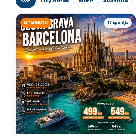
Sve
City break
More
Avantura
ISTAKNUTO
?? Španija