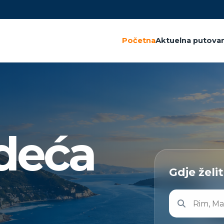
Početna
Aktuelna putovan
edeća
Gdje želi