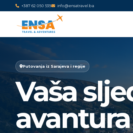
+387 62 050 539
info@ensatravel.ba
Putovanja iz Sarajeva i regije
Vaša slj
avantura