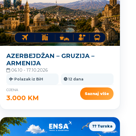
AZERBEJDŽAN – GRUZIJA –
ARMENIJA
06.10 - 17.10.2026
Polazak iz BiH
12 dana
CIJENA
Saznaj više
3.000 KM
?? Turska