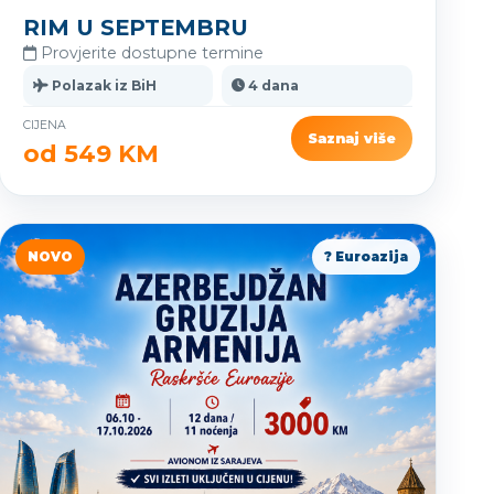
RIM U SEPTEMBRU
Provjerite dostupne termine
Polazak iz BiH
4 dana
CIJENA
Saznaj više
od 549 KM
NOVO
? Euroazija