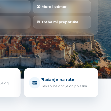
k
🏖 More i odmor
💬 Treba mi preporuka
Plaćanje na rate
ijelog
Fleksibilne opcije do polaska