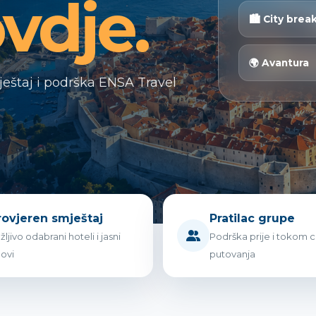
vdje.
🏙 City brea
🌍 Avantura
ještaj i podrška ENSA Travel
rovjeren smještaj
Pratilac grupe
žljivo odabrani hoteli i jasni
Podrška prije i tokom c
lovi
putovanja