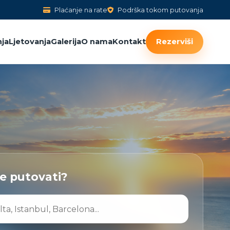
Plaćanje na rate
Podrška tokom putovanja
ja
Ljetovanja
Galerija
O nama
Kontakt
Rezerviši
te putovati?