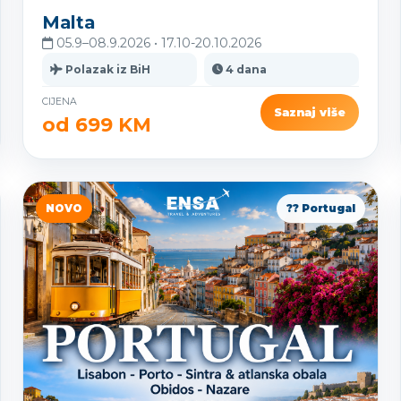
Malta
05.9–08.9.2026 • 17.10-20.10.2026
Polazak iz BiH
4 dana
CIJENA
Saznaj više
od 699 KM
NOVO
?? Portugal