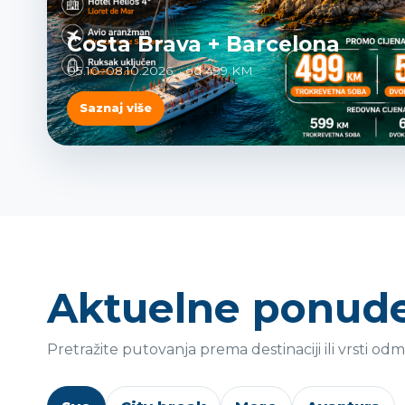
Costa Brava + Barcelona
05.10–08.10.2026. · od 499 KM
Saznaj više
Aktuelne ponud
Pretražite putovanja prema destinaciji ili vrsti odm