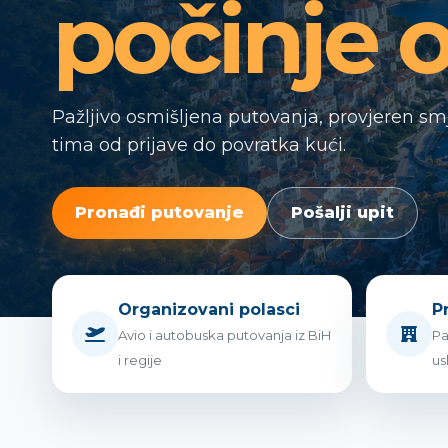
počinje o
Pažljivo osmišljena putovanja, provjeren sm
tima od prijave do povratka kući.
Pronađi putovanje
Pošalji upit
Organizovani polasci
P
Avio i autobuska putovanja iz BiH
Pa
i regije
us