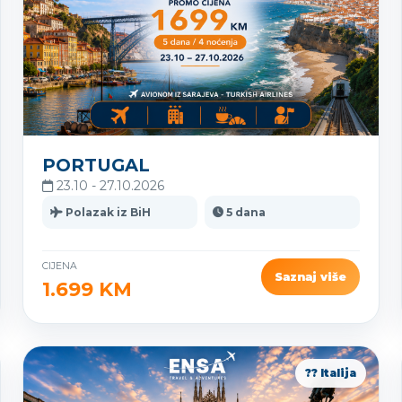
PORTUGAL
23.10 - 27.10.2026
Polazak iz BiH
5 dana
CIJENA
Saznaj više
1.699 KM
?? Italija