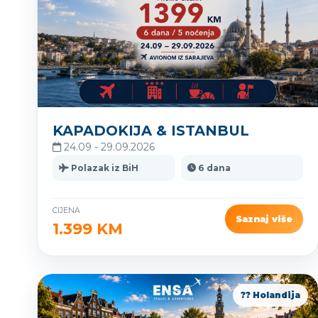
KAPADOKIJA & ISTANBUL
24.09 - 29.09.2026
Polazak iz BiH
6 dana
CIJENA
Saznaj više
1.399 KM
?? Holandija