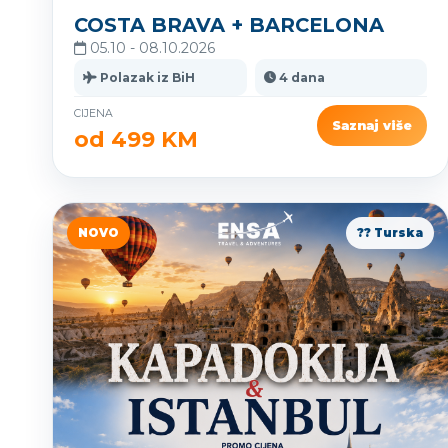
COSTA BRAVA + BARCELONA
05.10 - 08.10.2026
Polazak iz BiH
4 dana
CIJENA
Saznaj više
od 499 KM
NOVO
?? Turska