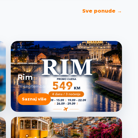
Sve ponude →
Rim
Tri septembarska termina
Saznaj više