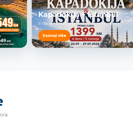
Kapadokija + Istanbul
6 dana / 5 noćenja
Saznaj više
e
ora.