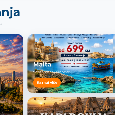
anja
u.
Malta
Septembar i oktobar
Saznaj više